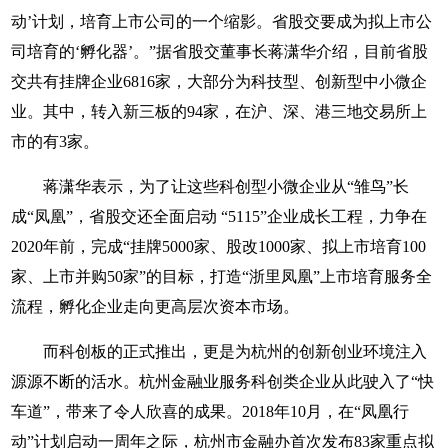
动’计划，培育上市公司的一个缩影。省股交要成为拟上市公
司培育的‘孵化器’。”据省股交董事长蒋潇华介绍，目前省股
交共有挂牌企业6816家，大部分为科技型、创新型中小微企
业。其中，转入新三板的94家，在沪、深、港三地交易所上
市的有3家。
蒋潇华表示，为了让这些科创型小微企业从“雏鸟”长
成“凤凰”，省股交还全面启动 “5115”企业成长工程，力争在
2020年前，完成“挂牌5000家、股改1000家、拟上市培育100
家、上市并购50家”的目标，打造“浙里凤凰”上市培育服务全
流程，孵化企业走向更高层次资本市场。
而科创板的正式推出，更是为杭州的创新创业环境注入
源源不断的活水。杭州金融业服务科创类企业从此驶入了“快
车道”，带来了令人欣喜的成果。2018年10月，在“凤凰行
动”计划启动一周年之际，杭州市金融办首次发布83家重点拟